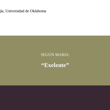
gía, Universidad de Oklahoma
SEGÚN MARIA:
“Exelente”