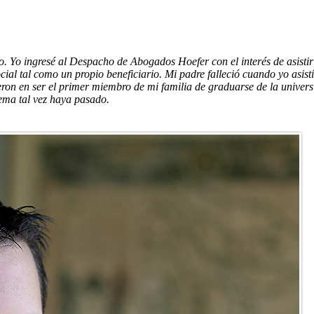
o. Yo ingresé al Despacho de Abogados Hoefer con el interés de asistir
ial tal como un propio beneficiario. Mi padre falleció cuando yo asist
eron en ser el primer miembro de mi familia de graduarse de la univers
stema tal vez haya pasado.